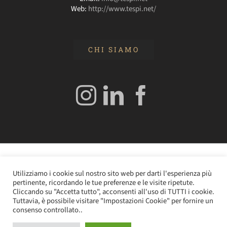
Web:
http://www.tespi.net/
CHI SIAMO
© 2020 Edizioni Turbo by Tespi Mediagroup - Direttore:
Utilizziamo i cookie sul nostro sito web per darti l'esperienza più
Angelo Frigerio -
Cookie Policy
–
Privacy Policy
- P.IVA
pertinente, ricordando le tue preferenze e le visite ripetute.
0362610964
Cliccando su "Accetta tutto", acconsenti all'uso di TUTTI i cookie.
Tuttavia, è possibile visitare "Impostazioni Cookie" per fornire un
consenso controllato..