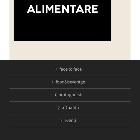
face to face
food&beverage
protagonisti
attualità
eventi