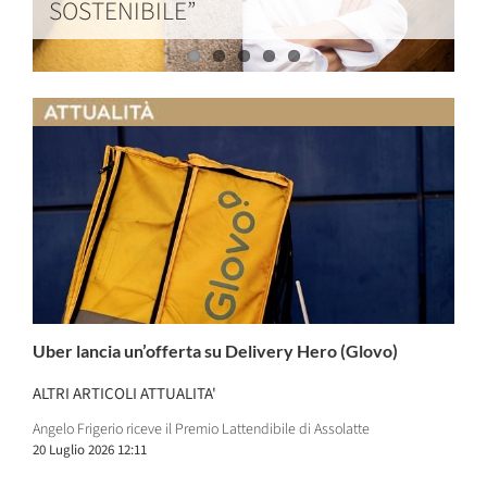
SOSTENIBILE”
Backdrop
Forte
Cervinia
RICATTO
Uber lancia un’offerta su Delivery Hero (Glovo)
ALTRI ARTICOLI ATTUALITA'
Angelo Frigerio riceve il Premio Lattendibile di Assolatte
20 Luglio 2026 12:11