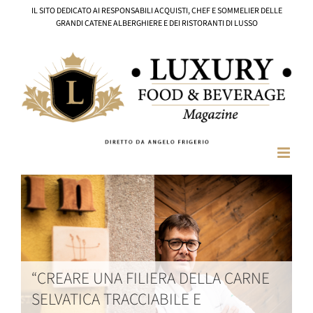
Salta
IL SITO DEDICATO AI RESPONSABILI ACQUISTI, CHEF E SOMMELIER DELLE
al
GRANDI CATENE ALBERGHIERE E DEI RISTORANTI DI LUSSO
contenuto
“CREARE UNA FILIERA DELLA CARNE
WorldHotels (Bwh) sbarca
Aprirà in Puglia, a Fasano (Br), un
VRetreats sbarca nel segmento delle
SELVATICA TRACCIABILE E
nell’outdoor di lusso con il brand
nuovo cinque stelle a brand Rocco
branded residence con una struttura a
APP E INFLUENCER, IL GRANDE