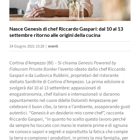
Nasce Genesis di chef Riccardo Gaspari: dal 10 al 13
settembre ritorno alle origini della cucina
24 Giugno 2021 15:28
|
eventi
Cortina d’Ampezzo (Bl) – Si chiama
Genesis Powered by
Fideuram Private Banker
l’evento ideato dallo chef Riccardo
Gaspari e da Ludovica Rubbini, proprietari del ristorante
stellato SanBrite di Cortina d’Ampezzo. La prima edizione si
svolgerà dal 10 al 13 settembre: appassionati di
enogastronomia, chef italiani e internazionali si daranno
appuntamento nel cuore ddelle Dolomiti Ampezzane per
celebrare il buon cibo, la terra e l’ambiente, assaporando gusti
autentici. “Genesis è un desiderio mio come chef”, racconta
Riccardo Gaspari, “in quanto ho scelto questo lavoro perché
da sempre ho toccato con mano le materie prime e di ognuna
ne conosco sapori e segreti e soprattutto la fatica che compie
la terra e compiono i produttori, in primis la mia famiglia, per