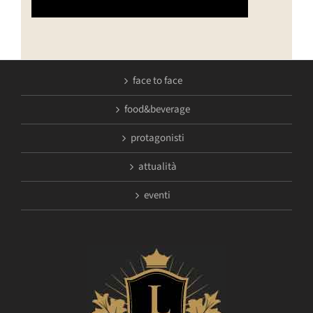
face to face
food&beverage
protagonisti
attualità
eventi