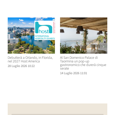
Post correlati
Debutterà a Orlando, in Florida,
Al San Domenico Palace di
P
nel 2027 Host America
Taormina un pop-up
C
gastronomico che durerà cinque
O
28 Luglio 2026 10:22
serate
N
14 Luglio 2026 11:01
1