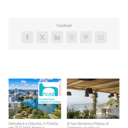
Condividi
Facebook
X
LinkedIn
WhatsApp
Pinterest
Email
Post correlati
Debutterà a Orlando, in Florida,
Al San Domenico Palace di
P
nel 2027 Host America
Taormina un pop-up
C