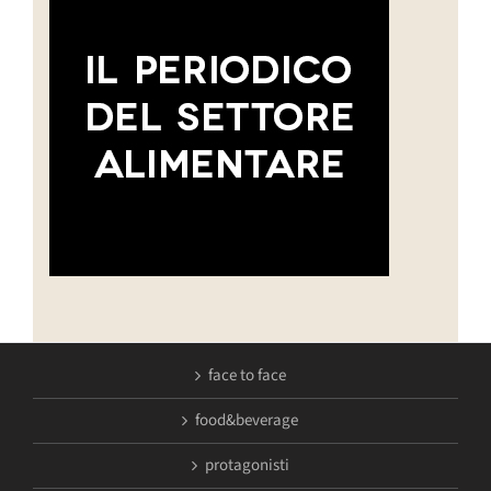
face to face
food&beverage
protagonisti