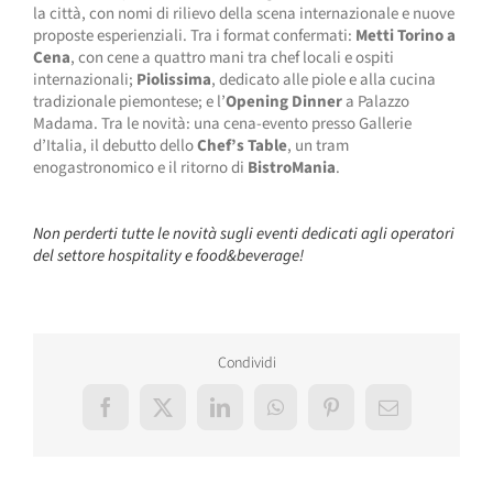
la città, con nomi di rilievo della scena internazionale e nuove
proposte esperienziali. Tra i format confermati:
Metti Torino a
Cena
, con cene a quattro mani tra chef locali e ospiti
internazionali;
Piolissima
, dedicato alle piole e alla cucina
tradizionale piemontese; e l’
Opening Dinner
a Palazzo
Madama. Tra le novità: una cena-evento presso Gallerie
d’Italia, il debutto dello
Chef’s Table
, un tram
enogastronomico e il ritorno di
BistroMania
.
Non perderti tutte le novità sugli eventi dedicati agli operatori
del settore hospitality e food&beverage!
Condividi
Facebook
X
LinkedIn
WhatsApp
Pinterest
Email