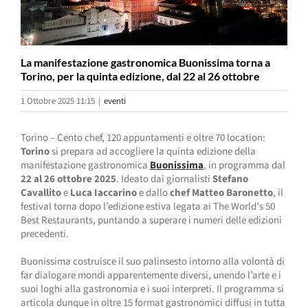
La manifestazione gastronomica Buonissima torna a
Torino, per la quinta edizione, dal 22 al 26 ottobre
1 Ottobre 2025 11:15
|
eventi
Torino – Cento chef, 120 appuntamenti e oltre 70 location:
Torino
si prepara ad accogliere la quinta edizione della
manifestazione gastronomica
Buonissima
, in programma dal
22 al 26 ottobre 2025
. Ideato dai giornalisti
Stefano
Cavallito
e
Luca Iaccarino
e dallo
chef Matteo Baronetto
, il
festival torna dopo l’edizione estiva legata ai The World’s 50
Best Restaurants, puntando a superare i numeri delle edizioni
precedenti.
Buonissima costruisce il suo palinsesto intorno alla volontà di
far dialogare mondi apparentemente diversi, unendo l’arte e i
suoi loghi alla gastronomia e i suoi interpreti. Il programma si
articola dunque in oltre 15 format gastronomici diffusi in tutta