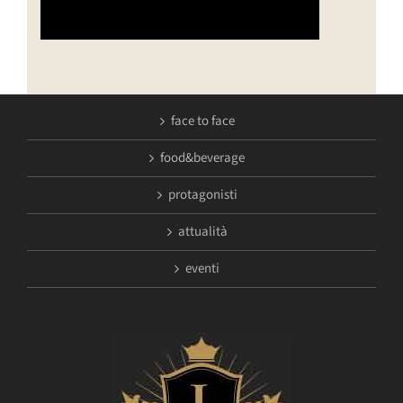
face to face
food&beverage
protagonisti
attualità
eventi