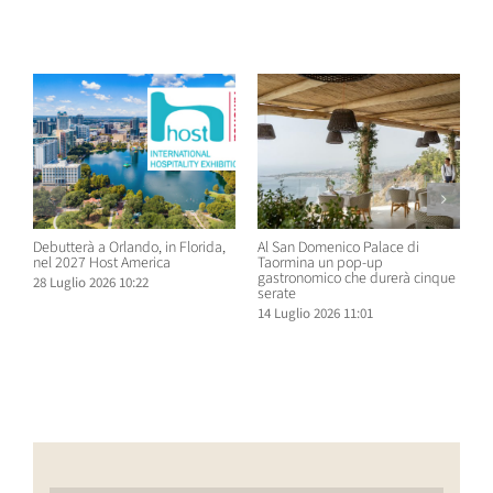
Post correlati
Debutterà a Orlando, in Florida,
Al San Domenico Palace di
P
nel 2027 Host America
Taormina un pop-up
C
gastronomico che durerà cinque
O
28 Luglio 2026 10:22
serate
N
14 Luglio 2026 11:01
1