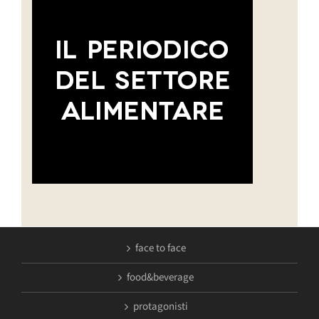
face to face
food&beverage
protagonisti