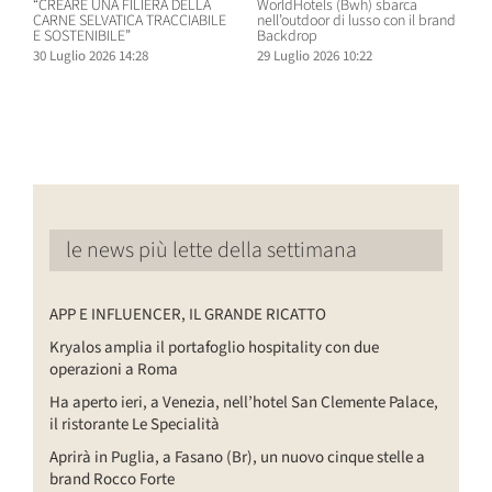
“CREARE UNA FILIERA DELLA
WorldHotels (Bwh) sbarca
A
CARNE SELVATICA TRACCIABILE
nell’outdoor di lusso con il brand
n
E SOSTENIBILE”
Backdrop
R
30 Luglio 2026 14:28
29 Luglio 2026 10:22
2
le news più lette della settimana
APP E INFLUENCER, IL GRANDE RICATTO
Kryalos amplia il portafoglio hospitality con due
operazioni a Roma
Ha aperto ieri, a Venezia, nell’hotel San Clemente Palace,
il ristorante Le Specialità
Aprirà in Puglia, a Fasano (Br), un nuovo cinque stelle a
brand Rocco Forte