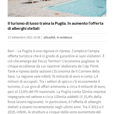
Il turismo di lusso traina la Puglia. In aumento l’offerta
di alberghi stellati
13 Settembre 2021 10:38
|
attualità
,
in evidenza
Bari – La Puglia è una regione in ripresa. Complice l’ampia
offerta turistica che è in grado di garantire ai suoi visitatori. È
ciò che emerge dal Focus Territori ‘L’economia pugliese: le
cinque eccellenze da cui ripartire’ elaborato da Cdp Think
Tank e ripreso dalla sezione L’Economia de Il Corriere della
Sera. La regione vale infatti 76 miliardi di euro e conta 1,4
milioni di occupati. Tra i settori di spicco c’è sicuramente il
turismo, il cui giro di affari ammonta a circa 9 miliardi di euro,
pari al 13,6% del Pil nazionale. La Puglia conta 52mila imprese
impegnate nel settore e circa 135mila addetti (il 15,4% della
forza lavoro regionale). In particolare, è l’offerta di alberghi
stellati a essere incrementata negli ultimi anni. Tra il 2012 e il
2019, infatti, le strutture a cinque stelle sono aumentate del