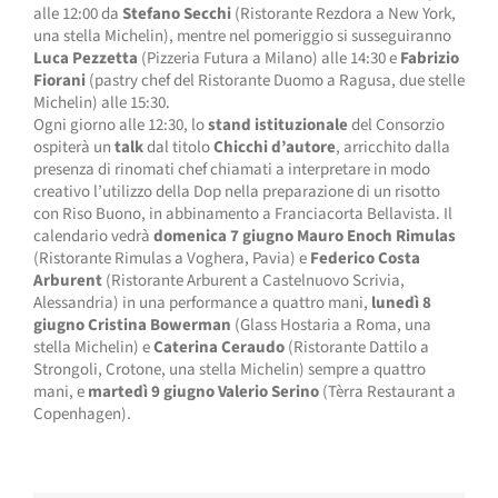
alle 12:00 da
Stefano Secchi
(Ristorante Rezdora a New York,
una stella Michelin), mentre nel pomeriggio si susseguiranno
Luca Pezzetta
(Pizzeria Futura a Milano) alle 14:30 e
Fabrizio
Fiorani
(pastry chef del Ristorante Duomo a Ragusa, due stelle
Michelin) alle 15:30.
Ogni giorno alle 12:30, lo
stand istituzionale
del Consorzio
ospiterà un
talk
dal titolo
Chicchi d’autore
, arricchito dalla
presenza di rinomati chef chiamati a interpretare in modo
creativo l’utilizzo della Dop nella preparazione di un risotto
con Riso Buono, in abbinamento a Franciacorta Bellavista. Il
calendario vedrà
domenica 7 giugno Mauro Enoch Rimulas
(Ristorante Rimulas a Voghera, Pavia) e
Federico Costa
Arburent
(Ristorante Arburent a Castelnuovo Scrivia,
Alessandria)
in una performance a quattro mani,
lunedì 8
giugno
Cristina Bowerman
(Glass Hostaria a Roma, una
stella Michelin) e
Caterina Ceraudo
(Ristorante Dattilo a
Strongoli, Crotone, una stella Michelin) sempre a quattro
mani, e
martedì 9 giugno
Valerio Serino
(Tèrra Restaurant a
Copenhagen).