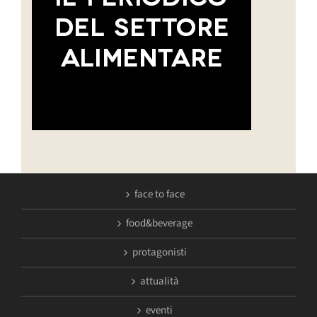
face to face
food&beverage
protagonisti
attualità
eventi