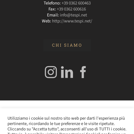
Telefono:
+39 0362 600463
Fax:
+39 0362 600616
Email:
info@tespi.net
Web:
http://www.tespi.net/
CHI SIAMO
© 2020 Edizioni Turbo by Tespi Mediagroup - Direttore:
Utilizziamo i cookie sul nostro sito web per darti l'esperienza più
Angelo Frigerio -
Cookie Policy
–
Privacy Policy
- P.IVA
pertinente, ricordando le tue preferenze e le visite ripetute.
0362610964
Cliccando su "Accetta tutto", acconsenti all'uso di TUTTI i cookie.