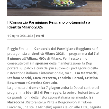
Il Consorzio Parmigiano Reggiano protagonista a
Identità Milano 2026
4 Giugno 2026 11:32
|
eventi
Reggio Emilia – Il
Consorzio del Parmigiano Reggiano
sarà
protagonista a
Identità Milano 2026
, in programma
dal 7 al
9 giugno
all’
Allianz MiCo
di Milano. Per il sesto anno
consecutivo
main sponsor
della manifestazione, la Dop
porterà sul palco alcuni dei più autorevoli protagonisti della
ristorazione italiana e internazionale, tra cui
Isa Mazzocchi,
Stefano Secchi, Luca Pezzetta, Fabrizio Fiorani, Cristina
Bowerman
e
Caterina Ceraudo
.
La giornata di
domenica 7 giugno
vedrà la Dop al centro del
programma
Identità di Formaggio
, la serie di lezioni tenute
da grandi nomi della ristorazione italiana nel mondo:
Isa
Mazzocchi
(Ristorante La Palta a Borgonovo Val Tidone,
Piacenza, una stella Michelin) aprirà i lavori alle 11:00, seguita