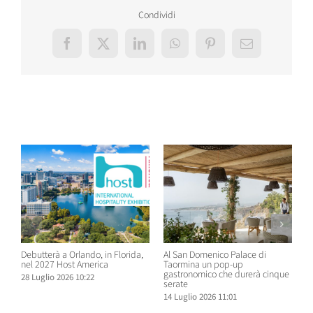
Condividi
Facebook
X
LinkedIn
WhatsApp
Pinterest
Email
Post correlati
Debutterà a Orlando, in Florida,
Al San Domenico Palace di
P
nel 2027 Host America
Taormina un pop-up
C
gastronomico che durerà cinque
O
28 Luglio 2026 10:22
serate
N
14 Luglio 2026 11:01
1