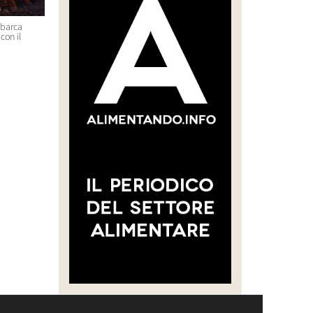
sbarca
“CREARE UNA FILIERA DELLA
Massimo Bottura e Lara Gilm
con il
CARNE SELVATICA TRACCIABILE
premiati con l’Avolta Legend
E SOSTENIBILE”
Award per il progetto Food F
Soul
30 Luglio 2026 14:28
29 Luglio 2026 14:50