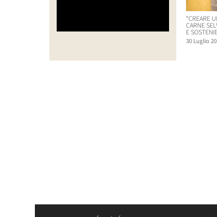
“CREARE U
CARNE SEL
E SOSTENIB
30 Luglio 20