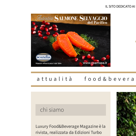
Salta
IL SITO DEDICATO A
al
contenuto
attualità
food&bevera
Ingrandisc
immagine
chi siamo
Luxury Food&Beverage Magazine è la
rivista, realizzata da Edizioni Turbo