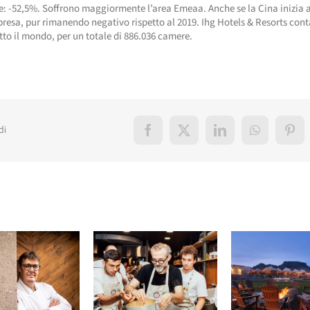
e: -52,5%. Soffrono maggiormente l’area Emeaa. Anche se la Cina inizia 
ipresa, pur rimanendo negativo rispetto al 2019. Ihg Hotels & Resorts cont
utto il mondo, per un totale di 886.036 camere.
di
Facebook
X
LinkedIn
WhatsApp
Pint
elati