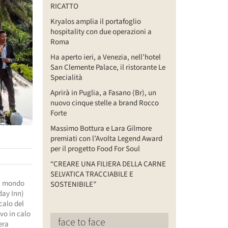
RICATTO
Kryalos amplia il portafoglio
hospitality con due operazioni a
Roma
Ha aperto ieri, a Venezia, nell’hotel
San Clemente Palace, il ristorante Le
Specialità
Aprirà in Puglia, a Fasano (Br), un
nuovo cinque stelle a brand Rocco
Forte
Massimo Bottura e Lara Gilmore
premiati con l’Avolta Legend Award
per il progetto Food For Soul
“CREARE UNA FILIERA DELLA CARNE
SELVATICA TRACCIABILE E
al mondo
SOSTENIBILE”
day Inn)
calo del
ivo in calo
face to face
era