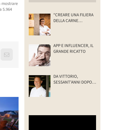
a mostrare
a 5.964
“CREARE UNA FILIERA
DELLA CARNE
SELVATICA
TRACCIABILE E
SOSTENIBILE”
APP E INFLUENCER, IL
GRANDE RICATTO
erest
Email
DA VITTORIO,
SESSANT’ANNI DOPO:
IL VALORE DELLA
FAMIGLIA