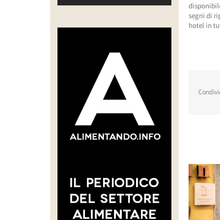
disponibil
segni di r
hotel in t
Condivi
Post corr