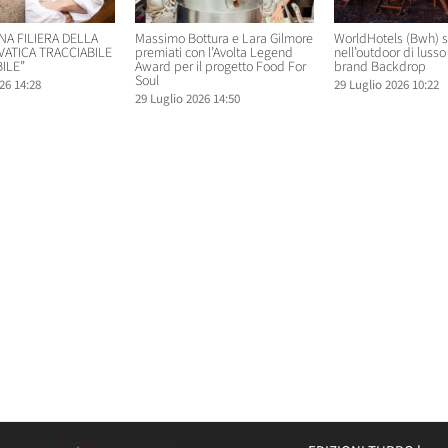
NA FILIERA DELLA
Massimo Bottura e Lara Gilmore
WorldHotels (Bwh) 
VATICA TRACCIABILE
premiati con l’Avolta Legend
nell’outdoor di lusso 
ILE”
Award per il progetto Food For
brand Backdrop
Soul
26 14:28
29 Luglio 2026 10:22
29 Luglio 2026 14:50