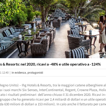
s & Resorts: nel 2020, ricavi a -48% e utile operativo a -124%
1 12:40
|
in evidenza
,
protagonisti
gno Unito) – Ihg Hotels & Resorts, tra le maggiori catene alberghiere 
ra i suoi marchi Six Senses, InterContinental, Regent, Crowne Plaza, Holi
ato i risultati preliminari dell’anno chiuso il 31 dicembre 2020. Ricavi in 
 gruppo che ha generato ricavi per 2,4 miliardi di dollari e un utile operat
da 630 milioni di dollari a 153 milioni). In calo anche il fatturato per cam