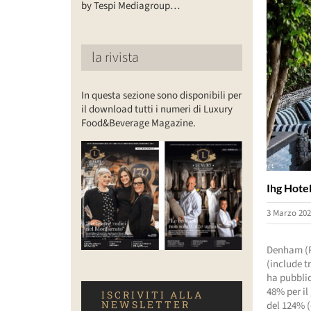
by Tespi Mediagroup…
la rivista
In questa sezione sono disponibili per
il download tutti i numeri di Luxury
Food&Beverage Magazine.
Ihg Hotel
3 Marzo 202
Denham (Re
(include t
ha pubblic
48% per il
ISCRIVITI ALLA
NEWSLETTER
del 124% (