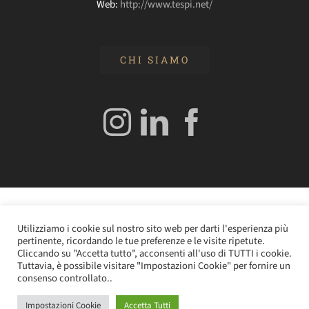
Web:
http://www.tespi.net/
CHI SIAMO
© 2020 Edizioni Turbo by Tespi Mediagroup - Direttore:
Utilizziamo i cookie sul nostro sito web per darti l'esperienza più
Angelo Frigerio -
Cookie Policy
–
Privacy Policy
- P.IVA
pertinente, ricordando le tue preferenze e le visite ripetute.
0362610964
Cliccando su "Accetta tutto", acconsenti all'uso di TUTTI i cookie.
Tuttavia, è possibile visitare "Impostazioni Cookie" per fornire un
consenso controllato..
Impostazioni Cookie
Accetta Tutti
Instagram
LinkedIn
Facebook