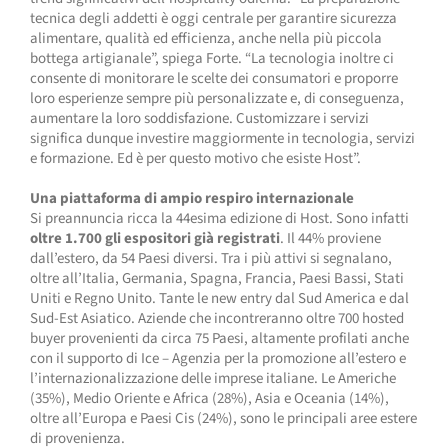
tecnica degli addetti è oggi centrale per garantire sicurezza
alimentare, qualità ed efficienza, anche nella più piccola
bottega artigianale”, spiega Forte. “La tecnologia inoltre ci
consente di monitorare le scelte dei consumatori e proporre
loro esperienze sempre più personalizzate e, di conseguenza,
aumentare la loro soddisfazione. Customizzare i servizi
significa dunque investire maggiormente in tecnologia, servizi
e formazione. Ed è per questo motivo che esiste Host”.
Una piattaforma di ampio respiro internazionale
Si preannuncia ricca la 44esima edizione di Host. Sono infatti
oltre 1.700 gli espositori già registrati
. Il 44% proviene
dall’estero, da 54 Paesi diversi. Tra i più attivi si segnalano,
oltre all’Italia, Germania, Spagna, Francia, Paesi Bassi, Stati
Uniti e Regno Unito. Tante le new entry dal Sud America e dal
Sud-Est Asiatico. Aziende che incontreranno oltre 700 hosted
buyer provenienti da circa 75 Paesi, altamente profilati anche
con il supporto di Ice – Agenzia per la promozione all’estero e
l’internazionalizzazione delle imprese italiane. Le Americhe
(35%), Medio Oriente e Africa (28%), Asia e Oceania (14%),
oltre all’Europa e Paesi Cis (24%), sono le principali aree estere
di provenienza.