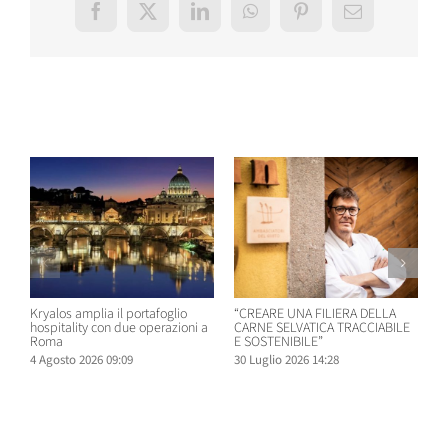
Facebook
X
LinkedIn
WhatsApp
Pinterest
Email
Post correlati
Kryalos amplia il portafoglio
“CREARE UNA FILIERA DELLA
W
hospitality con due operazioni a
CARNE SELVATICA TRACCIABILE
n
Roma
E SOSTENIBILE”
B
4 Agosto 2026 09:09
30 Luglio 2026 14:28
2