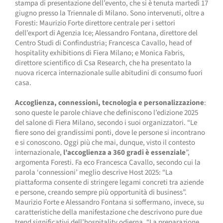
stampa di presentazione dell’evento, che si è tenuta martedì 17
giugno presso la Triennale di Milano. Sono intervenuti, oltre a
Foresti: Maurizio Forte direttore centrale per i settori
dell’export di Agenzia Ice; Alessandro Fontana, direttore del
Centro Studi di Confindustria; Francesca Cavallo, head of
hospitality exhibitions di Fiera Milano; e Monica Fabris,
direttore scientifico di Csa Research, che ha presentato la
nuova ricerca internazionale sulle abitudini di consumo fuori
casa.
Accoglienza, connessioni, tecnologia e personalizzazione
:
sono queste le parole chiave che definiscono l’edizione 2025
del salone di Fiera Milano, secondo i suoi organizzatori. “Le
fiere sono dei grandissimi ponti, dove le persone si incontrano
e si conoscono. Oggi più che mai, dunque, visto il contesto
internazionale,
l’accoglienza a 360 gradi è essenziale
”,
argomenta Foresti. Fa eco Francesca Cavallo, secondo cui la
parola ‘connessioni’ meglio descrive Host 2025: “La
piattaforma consente di stringere legami concreti tra aziende
e persone, creando sempre più opportunità di business”.
Maurizio Forte e Alessandro Fontana si soffermano, invece, su
caratteristiche della manifestazione che descrivono pure due
trend significativi dell’hospitality odierna. “La preparazione