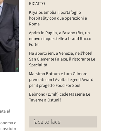
RICATTO
Kryalos amplia il portafoglio
hospitality con due operazioni a
Roma
Aprirà in Puglia, a Fasano (Br), un
nuovo cinque stelle a brand Rocco
Forte
Ha aperto ieri, a Venezia, nell’hotel
San Clemente Palace, il ristorante Le
Specialità
Massimo Bottura e Lara Gilmore
e
premiati con l’Avolta Legend Award
per il progetto Food For Soul
Belmond (Lvmh) cede Masseria Le
Taverne a Ostuni?
cata al
face to face
autonoma di
conosciuto