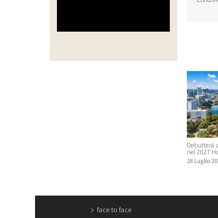
Condivi
Post corr
Debutterà a
nel 2027 H
28 Luglio 20
face to face