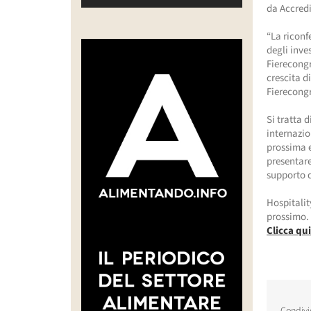
da Accred
“La riconf
degli inve
Fierecongr
crescita d
Fierecongr
Si tratta d
internazio
prossima e
presentare
supporto d
Hospitalit
prossimo
Clicca qu