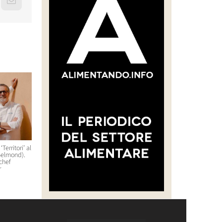
erest
Email
Territori’ al
Debutterà a Orlando, in Florida,
Al San Domenico Palace di
Belmond).
nel 2027 Host America
Taormina un pop-up
 chef
gastronomico che durerà
28 Luglio 2026 10:22
r
cinque serate
14 Luglio 2026 11:01