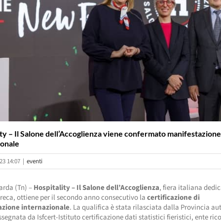
ity – Il Salone dell’Accoglienza viene confermato manifestazion
ionale
23 14:07
|
eventi
arda (Tn) –
Hospitality – Il Salone dell’Accoglienza
, fiera italiana dedi
reca, ottiene per il secondo anno consecutivo la
certificazione di
zione internazionale
. La qualifica è stata rilasciata dalla Provincia 
segnata da Isfcert-Istituto certificazione dati statistici fieristici, ente ri