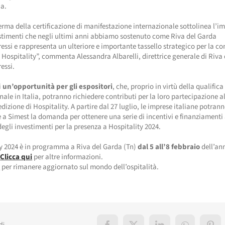
ia.
erma della certificazione di manifestazione internazionale sottolinea l’
stimenti che negli ultimi anni abbiamo sostenuto come Riva del Garda
essi e rappresenta un ulteriore e importante tassello strategico per la c
i Hospitality”, commenta Alessandra Albarelli, direttrice generale di Riva
essi.
i
un’opportunità per gli espositori
, che, proprio in virtù della qualifica 
nale in Italia, potranno richiedere contributi per la loro partecipazione a
dizione di Hospitality. A partire dal 27 luglio, le imprese italiane potran
 a Simest la domanda per ottenere una serie di incentivi e finanziamenti
egli investimenti per la presenza a Hospitality 2024.
y 2024 è in programma a Riva del Garda (Tn)
dal 5 all’8 febbraio
dell’an
.
Clicca qui
per altre informazioni.
i
per rimanere aggiornato sul mondo dell’ospitalità.