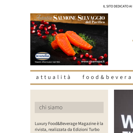
Salta
IL SITO DEDICATO A
al
contenuto
attualità
food&bevera
Ingrandisc
immagine
chi siamo
Luxury Food&Beverage Magazine è la
rivista, realizzata da Edizioni Turbo