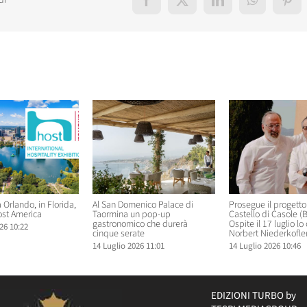
di
Facebook
X
LinkedIn
WhatsApp
Pint
elati
 Orlando, in Florida,
Al San Domenico Palace di
Prosegue il progetto ‘
ost America
Taormina un pop-up
Castello di Casole (
gastronomico che durerà
Ospite il 17 luglio lo
26 10:22
cinque serate
Norbert Niederkofle
14 Luglio 2026 11:01
14 Luglio 2026 10:46
EDIZIONI TURBO by