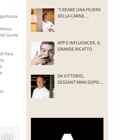
“CREARE UNA FILIERA
DELLA CARNE
importanza
SELVATICA
TRACCIABILE E
ontinua
SOSTENIBILE”
 del Garda
APP E INFLUENCER, IL
GRANDE RICATTO
di fiera
lla
no
 a
DA VITTORIO,
SESSANT’ANNI DOPO:
IL VALORE DELLA
no
FAMIGLIA