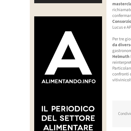
mastercl
richiama
confermand
Consorzio
Lucus e AP
Per tre gi
da divers
gastronom
Helmuth 
reinterpr
Particola
confronti 
vitivinico
Condivi