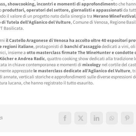
ass, showcooking, incontri e momenti di approfondiment
o che han
to
produttori, operatori del settore, giornalisti e appassionati
da tutt
o il valore di un progetto nato dalla sinergia tra
Merano WineFestival
 di Tutela dell’Aglianico del Vulture
, Comune di Venosa, Regione Basil
T Basilicata.
orni
il Castello Aragonese di Venosa ha accolto oltre 40 espositori pr
e regioni italiane
, protagonisti di
banchi d’assaggio
dedicati a vini, oli
ici, insieme a
otto masterclass firmate The WineHunter e condotte 
Köcher e Andrea Radic
, quattro cooking show dedicati alla tradizione 
etata in chiave contemporanea e momenti di
mixology
nel cortile del cast
rmente apprezzate
le masterclass dedicate all’Aglianico del Vulture
, t
di annate, verticali storiche e approfondimenti sulle diverse espressioni d
ltura lucana, che hanno registrato il tutto esaurito.
di
Facebook
X
LinkedIn
WhatsApp
Pint