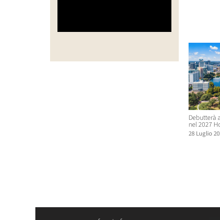
Post corr
Debutterà a
nel 2027 H
28 Luglio 20