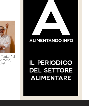
Territori’ al
Debutterà a Orlando, in Florida,
Al San Domenico Palace di
Belmond).
nel 2027 Host America
Taormina un pop-up
 chef
gastronomico che durerà
28 Luglio 2026 10:22
r
cinque serate
14 Luglio 2026 11:01