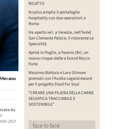
RICATTO
Kryalos amplia il portafoglio
hospitality con due operazioni a
Roma
Ha aperto ieri, a Venezia, nell’hotel
San Clemente Palace, il ristorante Le
Specialità
Aprirà in Puglia, a Fasano (Br), un
nuovo cinque stelle a brand Rocco
Forte
Massimo Bottura e Lara Gilmore
o Merano
premiati con l’Avolta Legend Award
per il progetto Food For Soul
“CREARE UNA FILIERA DELLA CARNE
SELVATICA TRACCIABILE E
SOSTENIBILE”
licata by
el
2026-2027
face to face