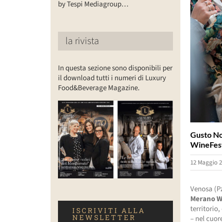
by Tespi Mediagroup…
la rivista
In questa sezione sono disponibili per
il download tutti i numeri di Luxury
Food&Beverage Magazine.
Gusto No
WineFest
12 Maggio 2
Venosa (P
Merano W
territorio
ISCRIVITI ALLA
NEWSLETTER
– nel cuor