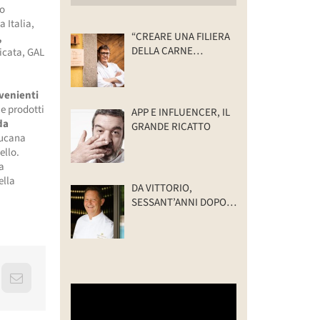
no
a Italia,
“CREARE UNA FILIERA
,
DELLA CARNE
icata, GAL
SELVATICA
TRACCIABILE E
SOSTENIBILE”
ovenienti
 e prodotti
APP E INFLUENCER, IL
da
GRANDE RICATTO
lucana
ello.
ra
ella
DA VITTORIO,
SESSANT’ANNI DOPO:
IL VALORE DELLA
FAMIGLIA
erest
Email