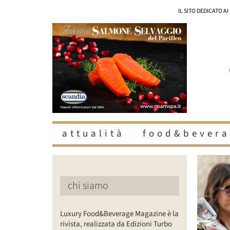
Salta
IL SITO DEDICATO A
al
contenuto
attualità
food&bevera
Ingrandisc
immagine
chi siamo
Luxury Food&Beverage Magazine è la
rivista, realizzata da Edizioni Turbo