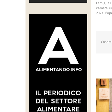
Famiglia D
camere, un
2023. L’op
Condivi
Post corr