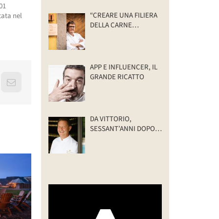
101
“CREARE UNA FILIERA
tata nel
DELLA CARNE
SELVATICA
TRACCIABILE E
SOSTENIBILE”
APP E INFLUENCER, IL
GRANDE RICATTO
erest
Email
DA VITTORIO,
SESSANT’ANNI DOPO:
IL VALORE DELLA
FAMIGLIA