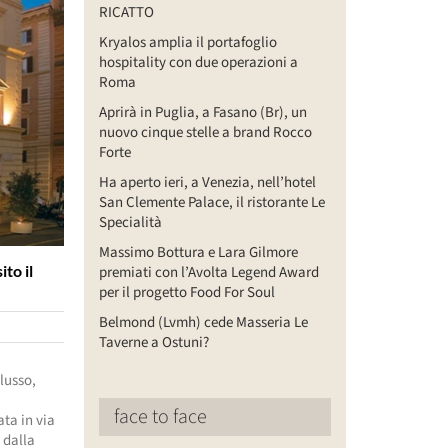
RICATTO
Kryalos amplia il portafoglio
hospitality con due operazioni a
Roma
Aprirà in Puglia, a Fasano (Br), un
nuovo cinque stelle a brand Rocco
Forte
Ha aperto ieri, a Venezia, nell’hotel
San Clemente Palace, il ristorante Le
Specialità
Massimo Bottura e Lara Gilmore
to il
premiati con l’Avolta Legend Award
per il progetto Food For Soul
Belmond (Lvmh) cede Masseria Le
Taverne a Ostuni?
lusso,
face to face
ata in via
 dalla