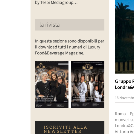
by Tespi Mediagroup…
la rivista
In questa sezione sono disponibili per
il download tutti i numeri di Luxury
Food&Beverage Magazine.
Gruppo Pp
Londra&C
16 Novembr
Roma – Pph
muove i su
Londra&Car
ISCRIVITI ALLA
NEWSLETTER
Vittorio V