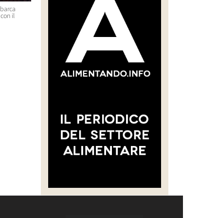
sbarca
“CREARE UNA FILIERA DELLA
Massimo Bottura e Lara Gilm
con il
CARNE SELVATICA TRACCIABILE
premiati con l’Avolta Legend
E SOSTENIBILE”
Award per il progetto Food F
Soul
30 Luglio 2026 14:28
29 Luglio 2026 14:50