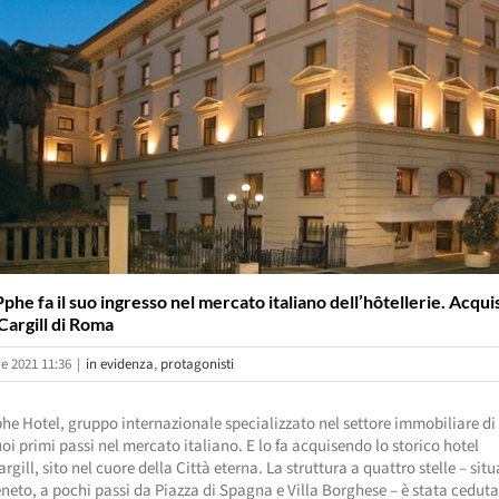
he fa il suo ingresso nel mercato italiano dell’hôtellerie. Acquisi
argill di Roma
e 2021 11:36
|
in evidenza
,
protagonisti
e Hotel, gruppo internazionale specializzato nel settore immobiliare di 
oi primi passi nel mercato italiano. E lo fa acquisendo lo storico hotel
gill, sito nel cuore della Città eterna. La struttura a quattro stelle – situ
eneto, a pochi passi da Piazza di Spagna e Villa Borghese – è stata ceduta