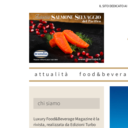
Salta
IL SITO DEDICATO A
al
contenuto
attualità
food&bevera
Ingrandisc
immagine
chi siamo
Luxury Food&Beverage Magazine è la
rivista, realizzata da Edizioni Turbo