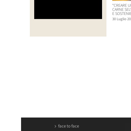
“CREARE U
CARNE SEL
E SOSTENIB
30 Luglio 20
face to face