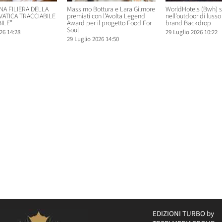
NA FILIERA DELLA
Massimo Bottura e Lara Gilmore
WorldHotels (Bwh) 
VATICA TRACCIABILE
premiati con l’Avolta Legend
nell’outdoor di lusso 
ILE”
Award per il progetto Food For
brand Backdrop
Soul
26 14:28
29 Luglio 2026 10:22
29 Luglio 2026 14:50
EDIZIONI TURBO by