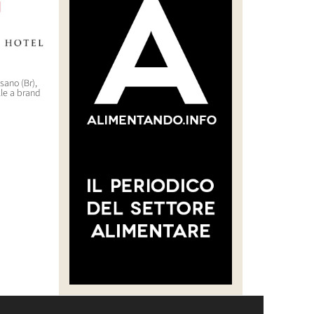
asano (Br),
“CREARE UNA FILIERA DELLA
WorldHotels (Bwh) sbarca
lle a brand
CARNE SELVATICA TRACCIABILE
nell’outdoor di lusso con il
E SOSTENIBILE”
brand Backdrop
30 Luglio 2026 14:28
29 Luglio 2026 10:22