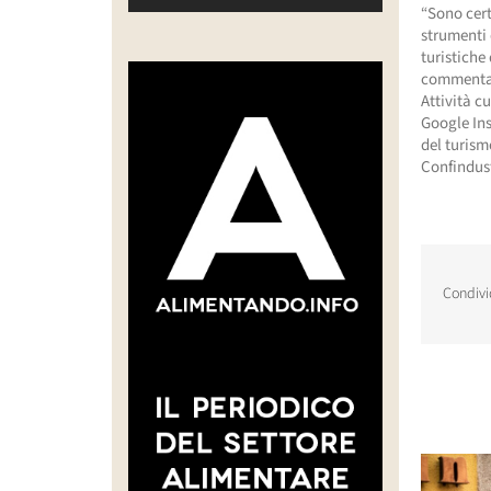
“Sono cert
strumenti 
turistiche
commentato
Attività cu
Google Ins
del turism
Confindust
Condivi
Post corr