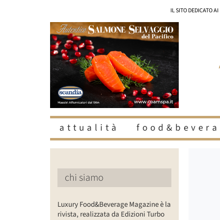
Salta
IL SITO DEDICATO A
al
contenuto
attualità
food&bevera
Ingrandisc
immagine
chi siamo
Luxury Food&Beverage Magazine è la
rivista, realizzata da Edizioni Turbo