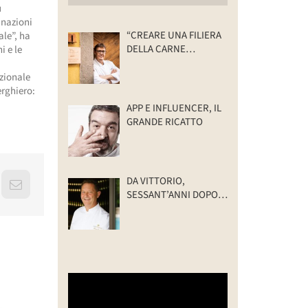
u
inazioni
“CREARE UNA FILIERA
ale”, ha
DELLA CARNE
i e le
SELVATICA
TRACCIABILE E
azionale
SOSTENIBILE”
erghiero:
APP E INFLUENCER, IL
GRANDE RICATTO
DA VITTORIO,
erest
Email
SESSANT’ANNI DOPO:
IL VALORE DELLA
FAMIGLIA