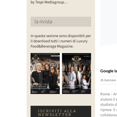
by Tespi Mediagroup…
la rivista
In questa sezione sono disponibili per
il download tutti i numeri di Luxury
Food&Beverage Magazine.
Google la
26 Gennaio 
Roma – Arr
aiutare il
studiato d
ripresa. E
ISCRIVITI ALLA
NEWSLETTER
collaboraz