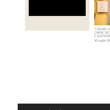
“CREARE U
CARNE SEL
E SOSTENIB
30 Luglio 20