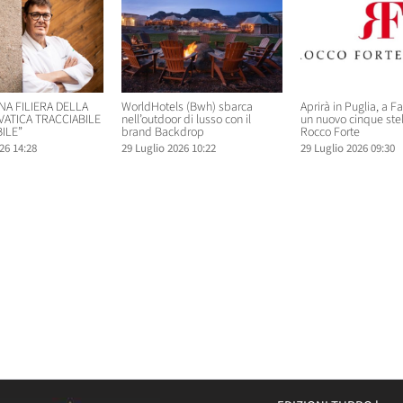
NA FILIERA DELLA
WorldHotels (Bwh) sbarca
Aprirà in Puglia, a F
VATICA TRACCIABILE
nell’outdoor di lusso con il
un nuovo cinque ste
ILE”
brand Backdrop
Rocco Forte
26 14:28
29 Luglio 2026 10:22
29 Luglio 2026 09:30