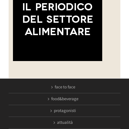
face to face
food&beverage
protagonisti
attualità