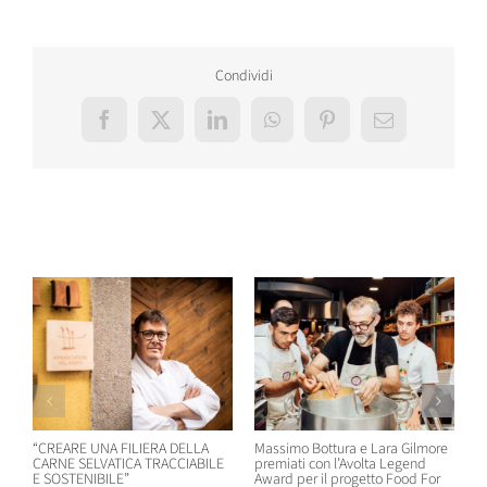
Condividi
Facebook
X
LinkedIn
WhatsApp
Pinterest
Email
Post correlati
“CREARE UNA FILIERA DELLA
Massimo Bottura e Lara Gilmore
W
CARNE SELVATICA TRACCIABILE
premiati con l’Avolta Legend
n
E SOSTENIBILE”
Award per il progetto Food For
B