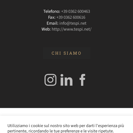
Telefono:
+39 0362 600463
Fax:
+39 0362 600616
Email:
info@tespi.net
Web:
http://www.tespi.net/
CHI SIAMO
© 2020 Edizioni Turbo by Tespi Mediagroup - Direttore:
Utilizziamo i cookie sul nostro sito web per darti l'esperienza più
Angelo Frigerio -
Cookie Policy
–
Privacy Policy
- P.IVA
pertinente, ricordando le tue preferenze e le visite ripetute.