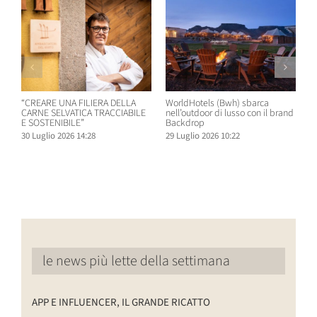
“CREARE UNA FILIERA DELLA
WorldHotels (Bwh) sbarca
A
CARNE SELVATICA TRACCIABILE
nell’outdoor di lusso con il brand
n
E SOSTENIBILE”
Backdrop
R
30 Luglio 2026 14:28
29 Luglio 2026 10:22
2
le news più lette della settimana
APP E INFLUENCER, IL GRANDE RICATTO