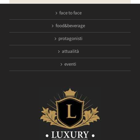
face to face
food&beverage
protagonisti
attualità
eventi