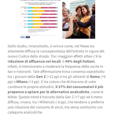
Dallo studio, innanzitutto, si evince come, nel Paese sia
altamente diffusa la consapevolezza dell’entrata in vigore del
nuovo Codice della strada. Tra i maggiori effetti attesi c’è la
riduzione di affluenza nei locali
: il
44% degli italiani
,
infatti, è intenzionato a moderare la frequenza delle uscite in
bar e ristoranti. Tale affermazione trova consenso soprattutto
tra i giovani della
Gen Z
(+12 pp) e tra gli abitanti di
Roma
(+9
pp) e
Milano
(+3 pp). E tra coloro che dichiarano di voler
cambiare le proprie abitudini,
il 37% dei consumatori è più
propenso a optare per le alternative analcoliche
, come le
bibite. Questo trend è trainato dalla Gen Z (+7 pp) ed è meno
diffuso, invece, tra i Millenials (-6 pp), che tendono a preferire
una riduzione del consumo di alcol, ma senza sostituirlo con
categorie analcoliche.