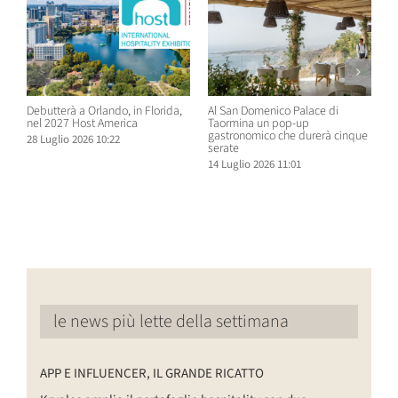
Debutterà a Orlando, in Florida,
Al San Domenico Palace di
P
nel 2027 Host America
Taormina un pop-up
C
gastronomico che durerà cinque
O
28 Luglio 2026 10:22
serate
N
14 Luglio 2026 11:01
1
le news più lette della settimana
APP E INFLUENCER, IL GRANDE RICATTO