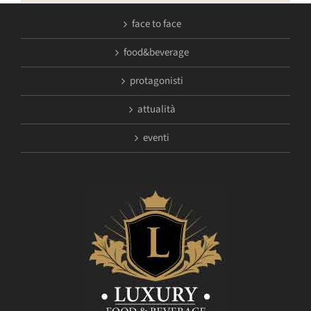
face to face
food&beverage
protagonisti
attualità
eventi