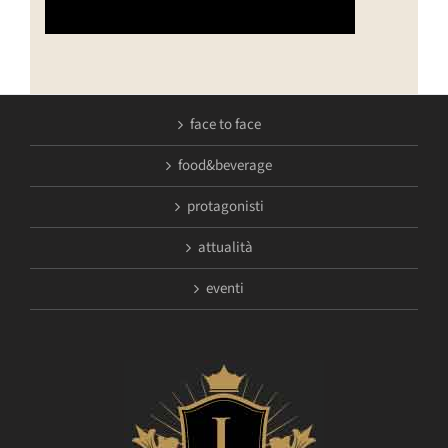
face to face
food&beverage
protagonisti
attualità
eventi