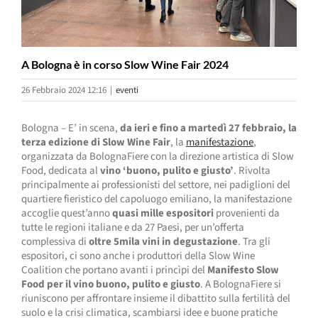
A Bologna è in corso Slow Wine Fair 2024
26 Febbraio 2024 12:16
|
eventi
Bologna – E’ in scena,
da ieri e fino a martedì 27 febbraio, la
terza edizione di Slow Wine Fair
, la
manifestazione
,
organizzata da BolognaFiere con la direzione artistica di Slow
Food, dedicata al
vino ‘buono, pulito e giusto’
. Rivolta
principalmente ai professionisti del settore, nei padiglioni del
quartiere fieristico del capoluogo emiliano, la manifestazione
accoglie quest’anno
quasi mille espositori
provenienti da
tutte le regioni italiane e da 27 Paesi, per un’offerta
complessiva di
oltre 5mila vini in degustazione
. Tra gli
espositori, ci sono anche i produttori della Slow Wine
Coalition che portano avanti i princìpi del
Manifesto Slow
Food per il vino buono, pulito e giusto
. A BolognaFiere si
riuniscono per affrontare insieme il dibattito sulla fertilità del
suolo e la crisi climatica, scambiarsi idee e buone pratiche