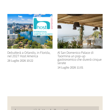
Post correlati
Debutterà a Orlando, in Florida,
Al San Domenico Palace di
P
nel 2027 Host America
Taormina un pop-up
C
gastronomico che durerà cinque
O
28 Luglio 2026 10:22
serate
N
14 Luglio 2026 11:01
1