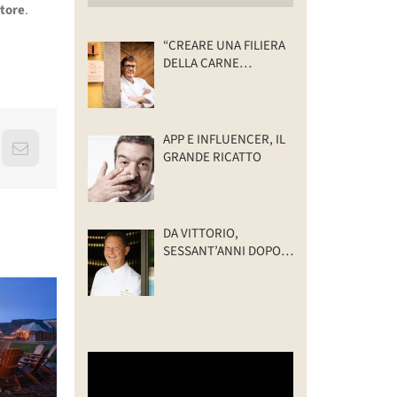
store
.
“CREARE UNA FILIERA
DELLA CARNE
SELVATICA
TRACCIABILE E
SOSTENIBILE”
APP E INFLUENCER, IL
erest
Email
GRANDE RICATTO
DA VITTORIO,
SESSANT’ANNI DOPO:
IL VALORE DELLA
FAMIGLIA