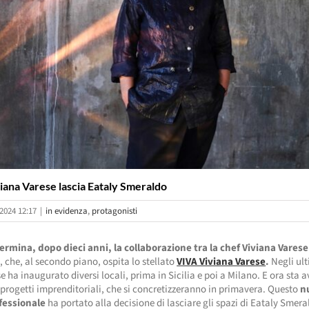
iana Varese lascia Eataly Smeraldo
2024 12:17
|
in evidenza
,
protagonisti
ermina, dopo dieci anni, la collaborazione tra la chef Viviana Varese
o
, che, al secondo piano, ospita lo stellato
VIVA Viviana Varese
.
Negli ult
e ha inaugurato diversi locali, prima in Sicilia e poi a Milano. E ora sta 
progetti imprenditoriali, che si concretizzeranno in primavera. Questo
n
fessionale
ha portato alla decisione di lasciare gli spazi di Eataly Smera