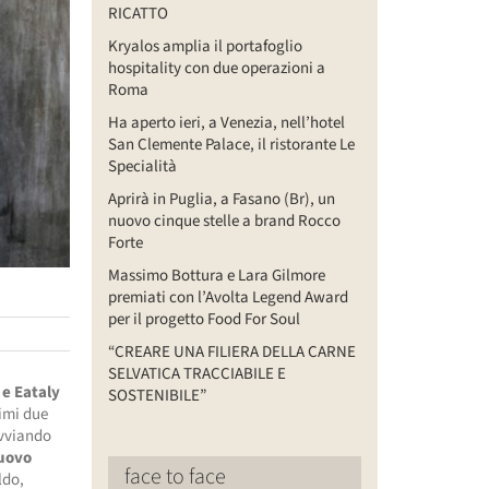
RICATTO
Kryalos amplia il portafoglio
hospitality con due operazioni a
Roma
Ha aperto ieri, a Venezia, nell’hotel
San Clemente Palace, il ristorante Le
Specialità
Aprirà in Puglia, a Fasano (Br), un
nuovo cinque stelle a brand Rocco
Forte
Massimo Bottura e Lara Gilmore
premiati con l’Avolta Legend Award
per il progetto Food For Soul
“CREARE UNA FILIERA DELLA CARNE
SELVATICA TRACCIABILE E
 e Eataly
SOSTENIBILE”
imi due
avviando
uovo
face to face
ldo,