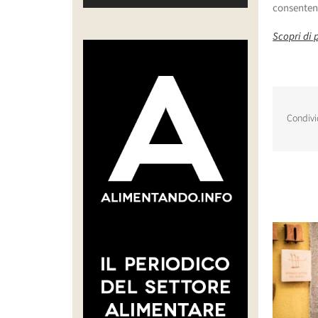
consentend
Scopri di 
Condivi
Post corr