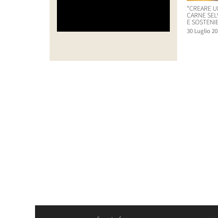
“CREARE U
CARNE SEL
E SOSTENIB
30 Luglio 20