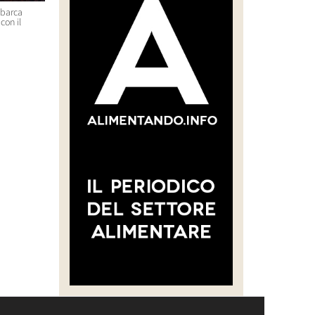
sbarca
“CREARE UNA FILIERA DELLA
Massimo Bottura e Lara Gilm
con il
CARNE SELVATICA TRACCIABILE
premiati con l’Avolta Legend
E SOSTENIBILE”
Award per il progetto Food F
Soul
30 Luglio 2026 14:28
29 Luglio 2026 14:50