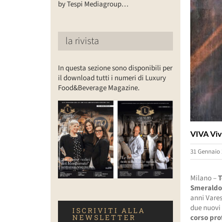
by Tespi Mediagroup…
la rivista
In questa sezione sono disponibili per
il download tutti i numeri di Luxury
Food&Beverage Magazine.
VIVA Viv
31 Gennaio 
Milano –
T
Smerald
anni Vares
due nuovi 
ISCRIVITI ALLA
corso pro
NEWSLETTER