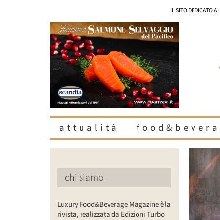
Salta
IL SITO DEDICATO A
al
contenuto
attualità
food&bevera
Ingrandisc
immagine
chi siamo
Luxury Food&Beverage Magazine è la
rivista, realizzata da Edizioni Turbo