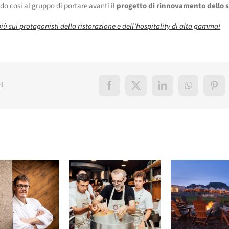
o così al gruppo di portare avanti il
progetto di rinnovamento dello 
più sui protagonisti della ristorazione e dell’hospitality di alta gamma!
di
Facebook
X
LinkedIn
WhatsApp
Pint
elati