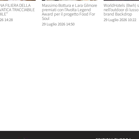
NA FILIERA DELLA
Massimo Bottura e Lara Gilmore
WorldHotels (Bwh) 
VATICA TRACCIABILE
premiati con l’Avolta Legend
nell’outdoor di lusso 
ILE”
Award per il progetto Food For
brand Backdrop
Soul
26 14:28
29 Luglio 2026 10:22
29 Luglio 2026 14:50