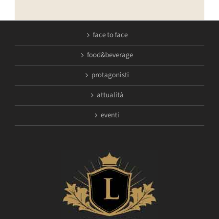
face to face
food&beverage
protagonisti
attualità
eventi