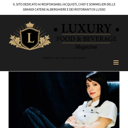
Salta
IL SITO DEDICATO AI RESPONSABILI ACQUISTI, CHEF E SOMMELIER DELLE
al
GRANDI CATENE ALBERGHIERE E DEI RISTORANTI DI LUSSO
contenuto