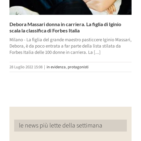
Debora Massari donna in carriera. La figlia di Iginio
scala la classifica di Forbes Italia
Milano - La figlia del grande maestro pasticcere Iginio Massari,
Debora, è da poco entrata a far parte della lista stilata da
Forbes Italia delle 100 donne in carriera. La [...]
28 Luglio 2022 15:08
|
in evidenza
,
protagonisti
le news più lette della settimana