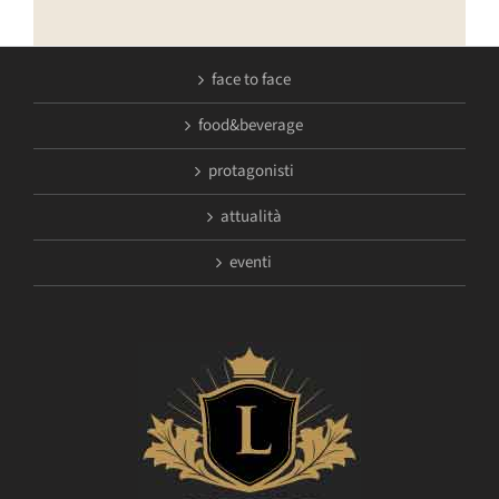
face to face
food&beverage
protagonisti
attualità
eventi