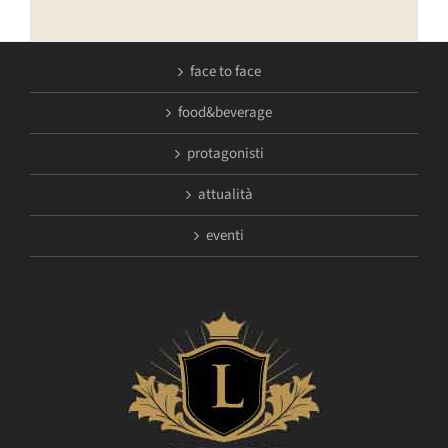
face to face
food&beverage
protagonisti
attualità
eventi