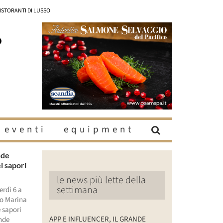
RISTORANTI DI LUSSO
eventi
equipment
nde
i sapori
le news più lette della
settimana
erdì 6 a
o Marina
 sapori
APP E INFLUENCER, IL GRANDE
ande