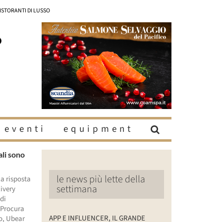
RISTORANTI DI LUSSO
eventi
equipment
ali sono
le news più lette della
la risposta
settimana
livery
di
 Procura
APP E INFLUENCER, IL GRANDE
vo, Ubear