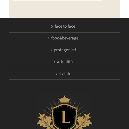
face to face
food&beverage
protagonisti
attualità
eventi