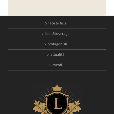
face to face
food&beverage
protagonisti
attualità
eventi