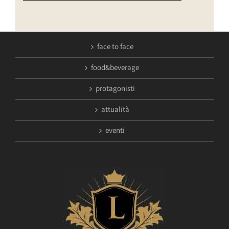
face to face
food&beverage
protagonisti
attualità
eventi