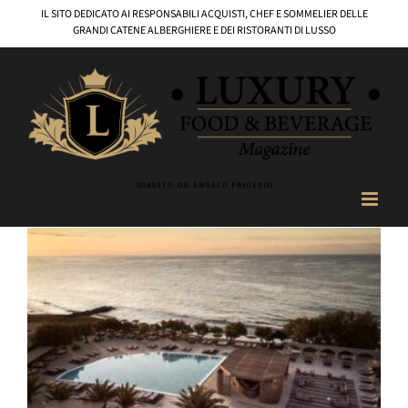
Salta
IL SITO DEDICATO AI RESPONSABILI ACQUISTI, CHEF E SOMMELIER DELLE
al
GRANDI CATENE ALBERGHIERE E DEI RISTORANTI DI LUSSO
contenuto