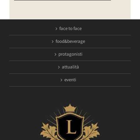
face to face
food&beverage
protagonisti
attualità
eventi