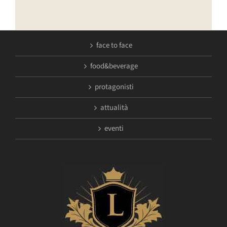
face to face
food&beverage
protagonisti
attualità
eventi