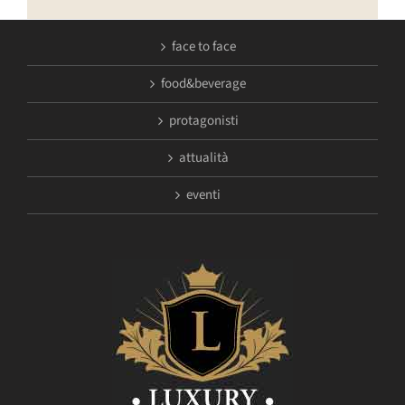
face to face
food&beverage
protagonisti
attualità
eventi