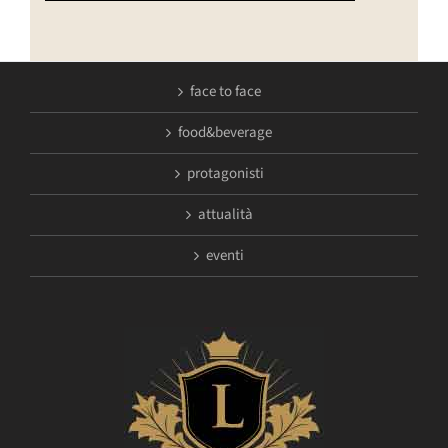
face to face
food&beverage
protagonisti
attualità
eventi