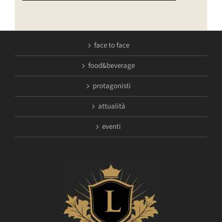
face to face
food&beverage
protagonisti
attualità
eventi