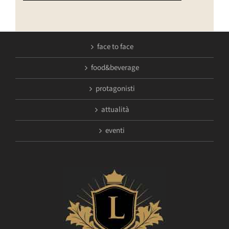
face to face
food&beverage
protagonisti
attualità
eventi