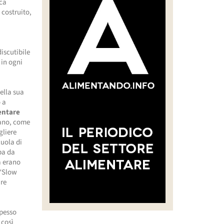
oca
 costruito,
discutibile
 in ogni
ella sua
o a
mentare
trano, come
gliere
cuola di
ba da
a erano
 “Slow
ure
spesso
 così