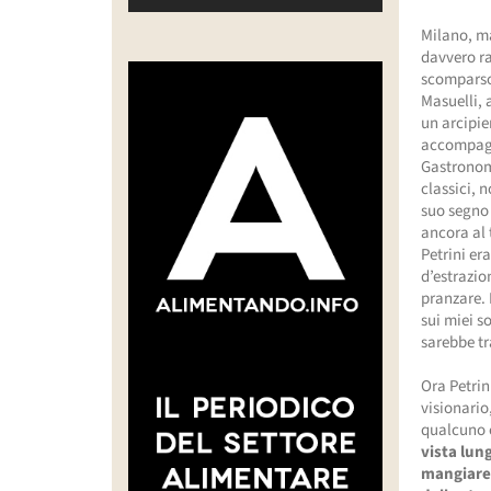
Milano, ma
davvero r
scomparso 
Masuelli, 
un arcipie
accompagna
Gastronomi
classici, 
suo segno 
ancora al 
Petrini er
d’estrazio
pranzare.
sui miei s
sarebbe t
Ora Petrin
visionario
qualcuno c
vista lun
mangiare 