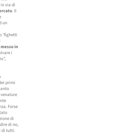
in via di
ercato
. Il
e
d un
 ‘fighetti
i
e messo in
lvare i
io”,
a
dei primi
pianto
e venature
ente
nza. Forse
stato
zione di
ire di no,
di tutti.