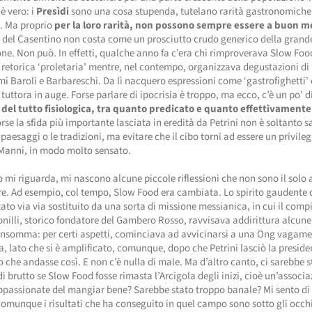
è vero: i
Presìdi
sono una cosa stupenda, tutelano rarità gastronomiche 
e. Ma proprio
per la loro rarità, non possono sempre essere a buon m
 del Casentino non costa come un prosciutto crudo generico della grand
one. Non può. In effetti, qualche anno fa c’era chi rimproverava Slow Foo
 retorica ‘proletaria’ mentre, nel contempo, organizzava degustazioni di
mi Baroli e Barbareschi. Da lì nacquero espressioni come ‘gastrofighetti’ o
, tuttora in auge. Forse parlare di ipocrisia è troppo, ma ecco, c’è un po’ d
 del tutto fisiologica, tra quanto predicato e quanto effettivament
se la sfida più importante lasciata in eredità da Petrini non è soltanto sa
 paesaggi o le tradizioni, ma evitare che il cibo torni ad essere un privileg
Manni, in modo molto sensato.
 mi riguarda, mi nascono alcune piccole riflessioni che non sono il solo 
e. Ad esempio, col tempo, Slow Food era cambiata. Lo spirito gaudente 
tato via via sostituito da una sorta di missione messianica, in cui il com
nilli, storico fondatore del Gambero Rosso, ravvisava addirittura alcun
 Insomma: per certi aspetti, cominciava ad avvicinarsi a una Ong vagam
, lato che si è amplificato, comunque, dopo che Petrini lasciò la preside
o che andasse così. E non c’è nulla di male. Ma d’altro canto, ci sarebbe 
i brutto se Slow Food fosse rimasta l’Arcigola degli inizi, cioè un’associa
passionate del mangiar bene? Sarebbe stato troppo banale? Mi sento di d
comunque i risultati che ha conseguito in quel campo sono sotto gli occhi 