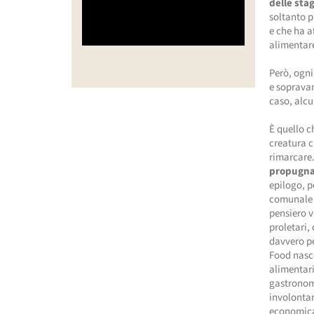
delle sta
soltanto p
e che ha a
alimentar
Però, ogni
e sopravan
caso, alcu
È quello c
creatura c
rimarcare.
propugn
epilogo, p
comunale n
pensiero v
proletari,
davvero pe
Food nasc
alimentari
gastronomi
involontar
economicam