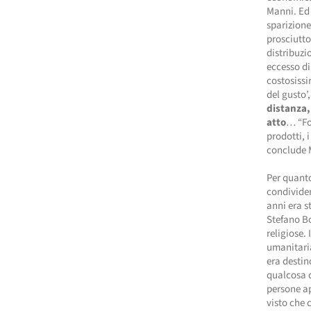
Manni. Ed 
sparizion
prosciutto
distribuzi
eccesso di
costosissi
del gusto’
distanza,
atto
… “For
prodotti, i
conclude 
Per quanto
condivider
anni era s
Stefano Bo
religiose.
umanitaria
era destin
qualcosa d
persone ap
visto che 