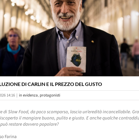
LUZIONE DI CARLIN E IL PREZZO DEL GUSTO
026 14:16
|
in evidenza
,
protagonisti
re di Slow Food, da poco scomparso, lascia un’eredità incancellabile. Graz
scoperto il mangiare buono, pulito e giusto. E anche qualche contraddiz
 può restare davvero popolare?
o Farina