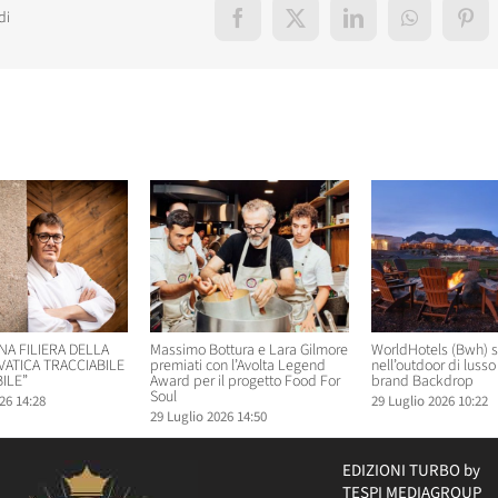
di
Facebook
X
LinkedIn
WhatsApp
Pint
elati
NA FILIERA DELLA
Massimo Bottura e Lara Gilmore
WorldHotels (Bwh) 
VATICA TRACCIABILE
premiati con l’Avolta Legend
nell’outdoor di lusso 
ILE”
Award per il progetto Food For
brand Backdrop
Soul
26 14:28
29 Luglio 2026 10:22
29 Luglio 2026 14:50
EDIZIONI TURBO by
TESPI MEDIAGROUP