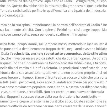
gioni
. Petrini ha dialogato col Papa e con re Carlo III d’Inghilterra, all’ep
rincipe. Questo dovrebbe dare la misura della grandezza di quello che ha
ffondato radici solide perfino in quell’America che è patria dell’industria
e più omologata.
 rosa ha la sua spina. Intendiamoci: la portata dell’operato di Carlin è in
za facilmente criticità. Con le spine di Petrini non ci si punge troppo. Ma
ne cose vanno dette, senza per questo scalfirne l’immagine.
he ha fatto Jacopo Manni, sul Gambero Rosso, mettendo in luce un lato d
he pure altri, a denti nemmeno troppo stretti, negli anni avevano iniziat
 Ossia l’
esclusività, anche e soprattutto economica, dello stile ali
ato
, che finiva per essere più da salotti che da quartieri operai. Un po’ s
er qualcuno che cinquant’anni fa fondò Radio Bra Onde Rosse, e fu consi
elle fila del Partito di Unità Proletaria. Le produzioni beneficate dalla s
irtuosa della sua associazione, alla vendita non possono proprio dirsi ro
 come furono un tempo. Siamo di fronte al paradosso di cibi che una volt
r tutti (anzi, per poveri), e ora sono diventati sciccherie per pochi eletti.
eva come movimento popolare, non elitario. Nasceva per difendere cult
 vive, quotidiane, accessibili. Non per costruire una nuova aristocrazia
ca. Eppure il successo stesso della sua rivoluzione ha contribuito —
iamente — a creare un sistema in cui il cibo etico, locale e sostenibile è 
ente difficile da sostenere per una parte crescente della popolazione”: