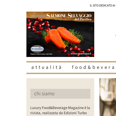
Salta
IL SITO DEDICATO A
al
contenuto
attualità
food&bevera
Ingrandisc
immagine
chi siamo
Luxury Food&Beverage Magazine è la
rivista, realizzata da Edizioni Turbo