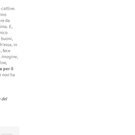
 cattive.
anno
are da
rima. E,
mico
i buoni,
h’essa, in
, fece
a
Imagine
,
ine,
a per il
ni non ha
e del