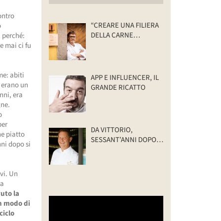
ontro
“CREARE UNA FILIERA
o
DELLA CARNE
l perché:
SELVATICA
e mai ci fu
TRACCIABILE E
SOSTENIBILE”
e: abiti
APP E INFLUENCER, IL
e erano un
GRANDE RICATTO
nni, era
gne.
o
per
DA VITTORIO,
e piatto
SESSANT’ANNI DOPO:
nni dopo si
IL VALORE DELLA
FAMIGLIA
ivi. Un
 a
uto la
n modo di
ciclo