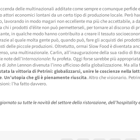
faccenda delle multinazionali additate come sempre e comunque perfide e
o attori economici lontani da un certo tipo di produzione locale. Però h
o, lavorando in modo magari non eccellente ma più che accettabile, a d
 chi i prodotti d’élite non può permetterseli, per tornare al discorso di p
tante, in qualche modo hanno contribuito a creare il tessuto socioecono
razie al quale molta gente può, quando può, fare gli acquisti dei prodott
iusti delle piccole produzioni. Oltretutto, ormai Slow Food è diventata anc
enso, una multinazionale. Carlin, all’inaugurazione della sua radio di Bra
le note dell’
Internazionale
: fu profeta. Oggi forse sarebbe più appropriat
 di John Lennon divenuta l’inno ufficioso della globalizzazione. Ma alla f
tata la vittoria di Petrini: globalizzarsi, unire le coscienze nella lott
e
.
Un’utopia che gli è pienamente riuscita
. Altro che visionario. Petri
isioni: l’ha fatto davvero.
iornato su tutte le novità del settore della ristorazione, dell’hospitality 