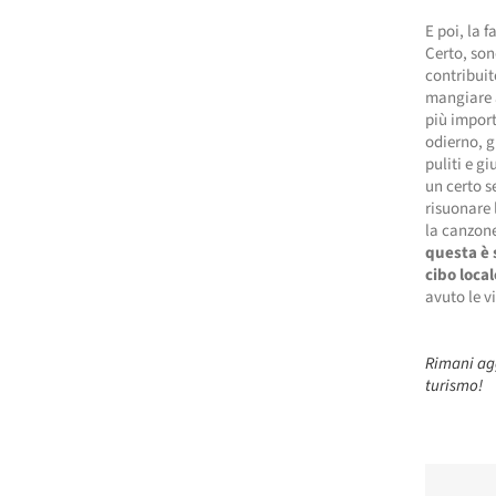
E poi, la 
Certo, son
contribuit
mangiare a
più impor
odierno, g
puliti e g
un certo s
risuonare 
la canzone
questa è s
cibo local
avuto le v
Rimani agg
turismo!