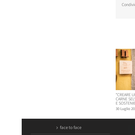
Condivi
Post corr
“CREARE U
CARNE SEL
E SOSTENIB
30 Luglio 20
face to face