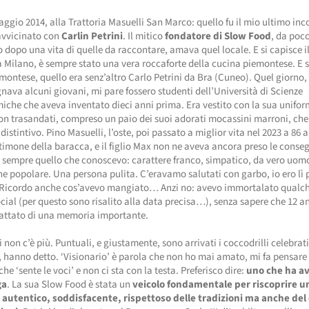
ggio 2014, alla Trattoria Masuelli San Marco: quello fu il mio ultimo inc
avvicinato con
Carlin Petrini
. Il mitico
fondatore di Slow Food
, da poc
dopo una vita di quelle da raccontare, amava quel locale. E si capisce i
a Milano, è sempre stato una vera roccaforte della cucina piemontese. E s
montese, quello era senz’altro Carlo Petrini da Bra (Cuneo). Quel giorno,
va alcuni giovani, mi pare fossero studenti dell’Università di Scienze
che che aveva inventato dieci anni prima. Era vestito con la sua uniform
non trasandati, compreso un paio dei suoi adorati mocassini marroni, ch
distintivo. Pino Masuelli, l’oste, poi passato a miglior vita nel 2023 a 86 a
timone della baracca, e il figlio Max non ne aveva ancora preso le conse
a sempre quello che conoscevo: carattere franco, simpatico, da vero uom
ne popolare. Una persona pulita. C’eravamo salutati con garbo, io ero lì 
 Ricordo anche cos’avevo mangiato… Anzi no: avevo immortalato qualch
ocial (per questo sono risalito alla data precisa…), senza sapere che 12 a
rattato di una memoria importante.
i non c’è più. Puntuali, e giustamente, sono arrivati i coccodrilli celebrat
, hanno detto. ‘Visionario’ è parola che non ho mai amato, mi fa pensare
he ‘sente le voci’ e non ci sta con la testa. Preferisco dire:
uno che ha av
ga
. La sua Slow Food è stata un
veicolo fondamentale per riscoprire u
autentico, soddisfacente, rispettoso delle tradizioni ma anche del 