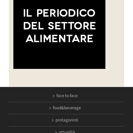
face to face
food&beverage
protagonisti
attualità