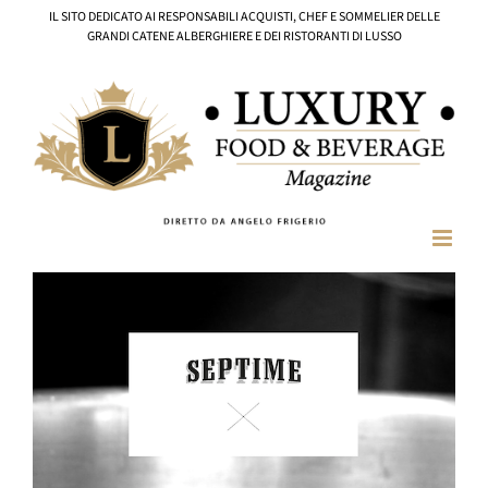
Salta
IL SITO DEDICATO AI RESPONSABILI ACQUISTI, CHEF E SOMMELIER DELLE
al
GRANDI CATENE ALBERGHIERE E DEI RISTORANTI DI LUSSO
contenuto
Ingrandisci
immagine