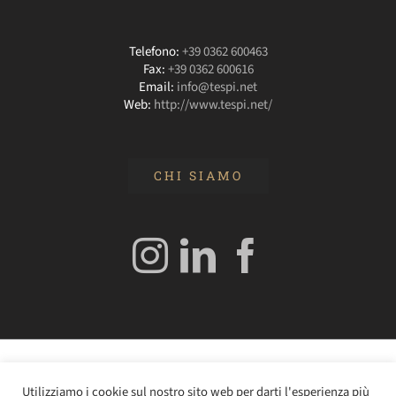
Telefono:
+39 0362 600463
Fax:
+39 0362 600616
Email:
info@tespi.net
Web:
http://www.tespi.net/
CHI SIAMO
© 2020 Edizioni Turbo by Tespi Mediagroup - Direttore:
Utilizziamo i cookie sul nostro sito web per darti l'esperienza più