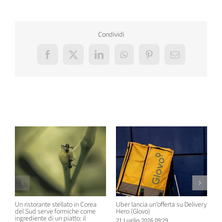
Condividi
Facebook
X
LinkedIn
WhatsApp
Pinterest
Email
Post correlati
Un ristorante stellato in Corea
Uber lancia un’offerta su Delivery
C
del Sud serve formiche come
Hero (Glovo)
m
ingrediente di un piatto: il
a
21 Luglio 2026 09:29