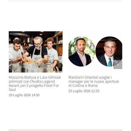
Post correlati
Massimo Bottura e Lara Gilmore
Mandarin Oriental sceglie i
D
premiati con l’Avolta Legend
manager per le nuove aperture
e
Award per il progetto Food For
di Cortina e Roma
H
Soul
23 Luglio 2026 12:33
1
29 Luglio 2026 14:50