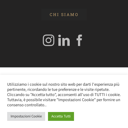
CHI SIAMO
© 2020 Edizioni Turbo by Tespi Mediagroup - Direttore:
Utilizziamo i cookie sul nostro sito web per darti l'esperienza più
Angelo Frigerio -
Cookie Policy
–
Privacy Policy
- P.IVA
pertinente, ricordando le tue preferenze e le visite ripetute.
0362610964
Cliccando su "Accetta tutto", acconsenti all'uso di TUTTI i cookie.
Tuttavia, è possibile visitare "Impostazioni Cookie" per fornire un
consenso controllato..
Impostazioni Cookie
Accetta Tutti
Instagram
LinkedIn
Facebook