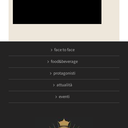
face to face
food&beverage
protagonisti
attualità
eventi