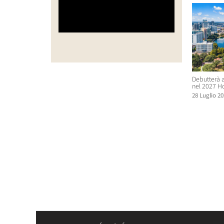
Debutterà a
nel 2027 H
28 Luglio 20