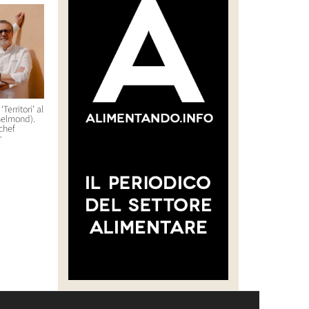
Territori’ al
Debutterà a Orlando, in Florida,
Al San Domenico Palace di
Belmond).
nel 2027 Host America
Taormina un pop-up
 chef
gastronomico che durerà
28 Luglio 2026 10:22
r
cinque serate
14 Luglio 2026 11:01