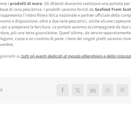
anno i
prodotti di mare
. Gli sfidanti dovranno realizzare una portata per
base di rana pescatrice. I prodotti saranno forniti da
Seafood From Sco
rappresenta l’intera filiera ittica nazionale e partner ufficiale della comp
vranno a disposizione, oltre a due rane pescatrici, anche alcune capesant
 poi a preparare la farcitura. Le portate saranno accompagnate da due 
rdure, più una terza guarnizione. Quest’ultima, da servire separatamente
legumi, cozze e un crostino di pane. I temi dei singoli piatti saranno inve
vembre.
giornato su
tutti gli eventi dedicati al mondo alberghiero e della ristora
di
Facebook
X
LinkedIn
WhatsApp
Pint
elati