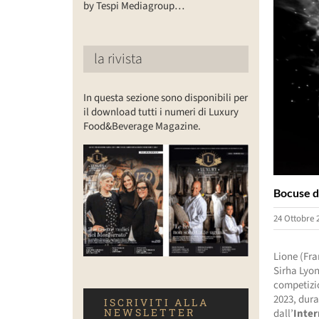
by Tespi Mediagroup…
la rivista
In questa sezione sono disponibili per
il download tutti i numeri di Luxury
Food&Beverage Magazine.
Bocuse d’
24 Ottobre 
Lione (Fra
Sirha Lyon
competizio
2023, dura
ISCRIVITI ALLA
NEWSLETTER
dall’
Inte