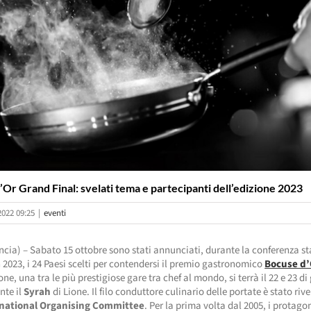
Or Grand Final: svelati tema e partecipanti dell’edizione 2023
2022 09:25
|
eventi
ncia) – Sabato 15 ottobre sono stati annunciati, durante la conferenza s
 2023, i 24 Paesi scelti per contendersi il premio gastronomico
Bocuse d’
ne, una tra le più prestigiose gare tra chef al mondo, si terrà il 22 e 23 d
nte il
Syrah
di Lione. Il filo conduttore culinario delle portate è stato riv
rnational Organising Committee
. Per la prima volta dal 2005, i protagon