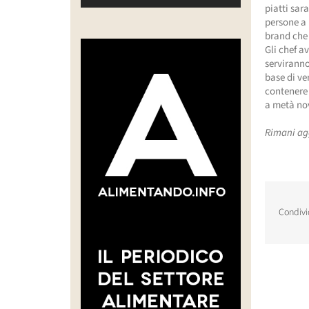
piatti sar
persone a 
brand che 
Gli chef a
serviranno
base di ve
contenere 
a metà no
Rimani ag
Condivi
Post corr