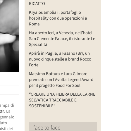
RICATTO
Kryalos amplia il portafoglio
hospitality con due operazioni a
Roma
Ha aperto ieri, a Venezia, nell’hotel
San Clemente Palace, il ristorante Le
Specialità
Aprirà in Puglia, a Fasano (Br), un
nuovo cinque stelle a brand Rocco
Forte
Massimo Bottura e Lara Gilmore
premiati con l’Avolta Legend Award
per il progetto Food For Soul
“CREARE UNA FILIERA DELLA CARNE
SELVATICA TRACCIABILE E
tampa di
SOSTENIBILE”
Or
. La
i gennaio
elato
face to face
isti dei