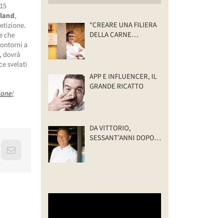
 15
tland
,
“CREARE UNA FILIERA
etizione.
DELLA CARNE
e che
SELVATICA
contorni a
TRACCIABILE E
, dovrà
SOSTENIBILE”
ce svelati
APP E INFLUENCER, IL
GRANDE RICATTO
zione
!
DA VITTORIO,
SESSANT’ANNI DOPO:
IL VALORE DELLA
erest
Email
FAMIGLIA