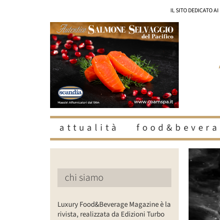
Salta
IL SITO DEDICATO A
al
contenuto
attualità
food&bevera
Ingrandisc
immagine
chi siamo
Luxury Food&Beverage Magazine è la
rivista, realizzata da Edizioni Turbo