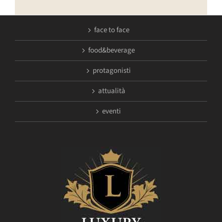
face to face
food&beverage
protagonisti
attualità
eventi