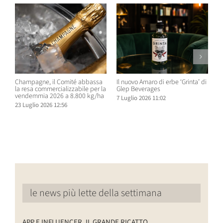
Champagne, il Comité abbassa
Il nuovo Amaro di erbe ‘Grinta’ di
B
la resa commercializzabile per la
Glep Beverages
B
vendemmia 2026 a 8.800 kg/ha
S
7 Luglio 2026 11:02
D
23 Luglio 2026 12:56
6
le news più lette della settimana
APP E INFLUENCER, IL GRANDE RICATTO