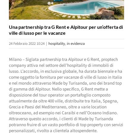
Una partnership tra G Rent e Alpitour per un’offerta di
ville di lusso per le vacanze
24 Febbraio 2022 10:24
|
hospitality
,
in evidenza
Milano – Siglata partnership tra Alpitour e G Rent, proptech
company attiva nel settore dell’hospitality di immobili di
lusso. L’accordo, in esclusiva globale, ha durata biennale e ha
come oggetto la fornitura per vacanze di ville di lusso in Italia
e nel mondo attraverso Made by Turisanda, uno dei brand top
di gamma ddi Alpitour. Nello specifico, G Rent mette a
disposizione del tour operator un portafoglio composto
attualmente da oltre 400 ville, distribuite tra Italia, Spagna,
Grecia e Paesi del Mediterraneo, oltre a varie location
oltreoceano, ad esempio nei Caraibi e nell’Oceano Indiano.
Attraverso questo accordo, i clienti di Made by Turisanda
potranno fruire di un vasto portfolio di top property con servizi
personalizzati, rivolto a clientela altospendente.