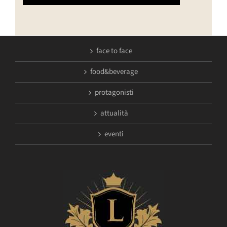
face to face
food&beverage
protagonisti
attualità
eventi