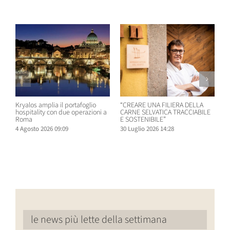
Post correlati
Kryalos amplia il portafoglio
“CREARE UNA FILIERA DELLA
W
hospitality con due operazioni a
CARNE SELVATICA TRACCIABILE
n
Roma
E SOSTENIBILE”
B
4 Agosto 2026 09:09
30 Luglio 2026 14:28
2
le news più lette della settimana