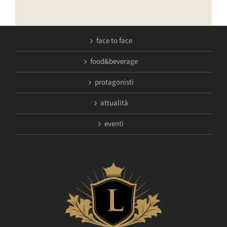
face to face
food&beverage
protagonisti
attualità
eventi