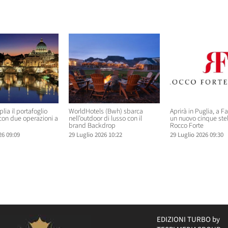
elati
lia il portafoglio
WorldHotels (Bwh) sbarca
Aprirà in Puglia, a F
 con due operazioni a
nell’outdoor di lusso con il
un nuovo cinque ste
brand Backdrop
Rocco Forte
26 09:09
29 Luglio 2026 10:22
29 Luglio 2026 09:30
EDIZIONI TURBO by