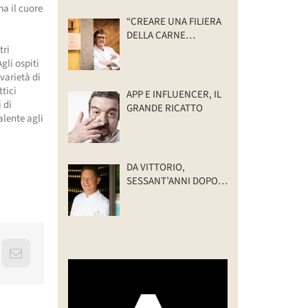
ma il cuore
“CREARE UNA FILIERA
DELLA CARNE
SELVATICA
tri
TRACCIABILE E
gli ospiti
SOSTENIBILE”
 varietà di
ttici
APP E INFLUENCER, IL
i di
GRANDE RICATTO
alente agli
DA VITTORIO,
SESSANT’ANNI DOPO:
IL VALORE DELLA
FAMIGLIA
erest
Email