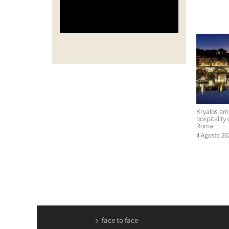
Post corr
Kryalos amp
hospitality
Roma
4 Agosto 20
face to face