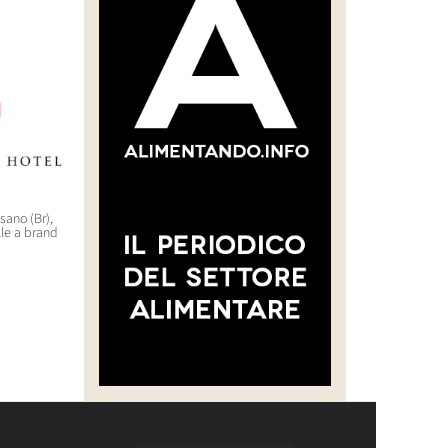
asano (Br),
Kryalos amplia il portafoglio
WorldHotels (Bwh) sbarca
lle a brand
hospitality con due operazioni a
nell’outdoor di lusso con il
Roma
brand Backdrop
4 Agosto 2026 09:09
29 Luglio 2026 10:22