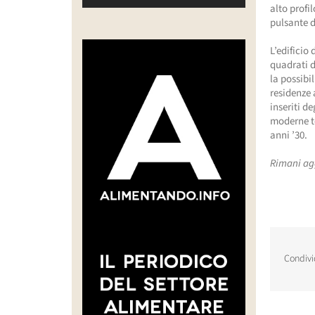
alto profi
pulsante d
L’edificio
quadrati di
la possibil
residenze 
inseriti de
moderne te
anni ’30.
Rimani ag
Condivi