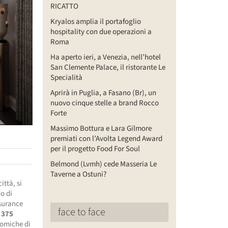
RICATTO
Kryalos amplia il portafoglio
hospitality con due operazioni a
Roma
Ha aperto ieri, a Venezia, nell’hotel
San Clemente Palace, il ristorante Le
Specialità
Aprirà in Puglia, a Fasano (Br), un
nuovo cinque stelle a brand Rocco
Forte
Massimo Bottura e Lara Gilmore
premiati con l’Avolta Legend Award
per il progetto Food For Soul
Belmond (Lvmh) cede Masseria Le
Taverne a Ostuni?
ittà, si
o di
nsurance
face to face
a
375
nomiche di