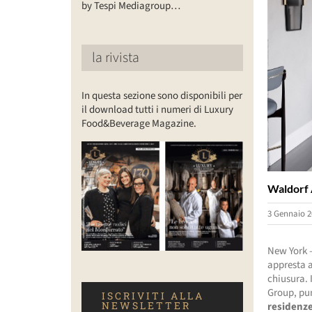
by Tespi Mediagroup…
la rivista
In questa sezione sono disponibili per
il download tutti i numeri di Luxury
Food&Beverage Magazine.
Waldorf A
3 Gennaio 2
New York –
appresta a
chiusura. 
Group, pun
ISCRIVITI ALLA
NEWSLETTER
residenz