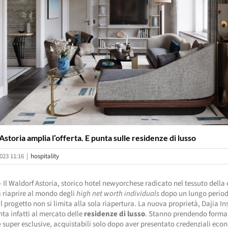
storia amplia l’offerta. E punta sulle residenze di lusso
023 11:16
|
hospitality
 Il Waldorf Astoria, storico hotel newyorchese radicato nel tessuto della c
 riaprire al mondo degli
high net worth individuals
dopo un lungo period
Il progetto non si limita alla sola riapertura. La nuova proprietà, Dajia I
ta infatti al mercato delle
residenze di lusso
. Stanno prendendo form
e
super esclusive, acquistabili solo dopo aver presentato credenziali eco