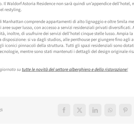
lo. Il Waldorf Astoria Residence non sarà quindi un’appendice dell’hotel, 
el restyling.
 di Manhattan comprende appartamenti di alto lignaggio e oltre 5mila me
 aree super lusso, con accesso a servizi residenziali privati diversificati. A
ità, inoltre, di usufruire dei servizi dell’hotel cinque stelle lusso. Ampia la
a disposizione: si va dagli studios, alle penthouse per giungere fino agli a
gli iconici pinnacoli della struttura. Tutti gli spazi residenziali sono dotat
cnologie, mentre sono stati mantenuti i dettagli del design originale ris
giornato su
tutte le novità del settore alberghiero e della ristorazione
!
di
Facebook
X
LinkedIn
WhatsApp
Pint