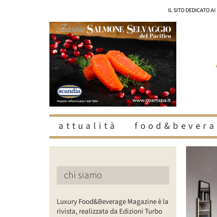
Salta
IL SITO DEDICATO A
al
contenuto
attualità
food&bevera
Ingrandisc
immagine
chi siamo
Luxury Food&Beverage Magazine è la
rivista, realizzata da Edizioni Turbo