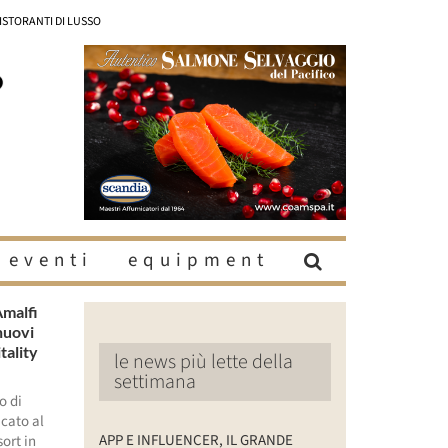
RISTORANTI DI LUSSO
eventi
equipment
Amalfi
nuovi
tality
le news più lette della
settimana
o di
icato al
APP E INFLUENCER, IL GRANDE
sort in