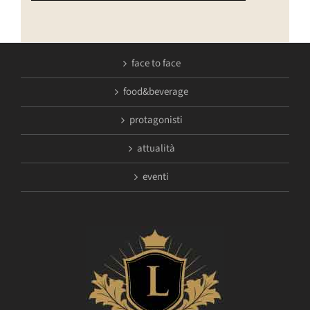
face to face
food&beverage
protagonisti
attualità
eventi