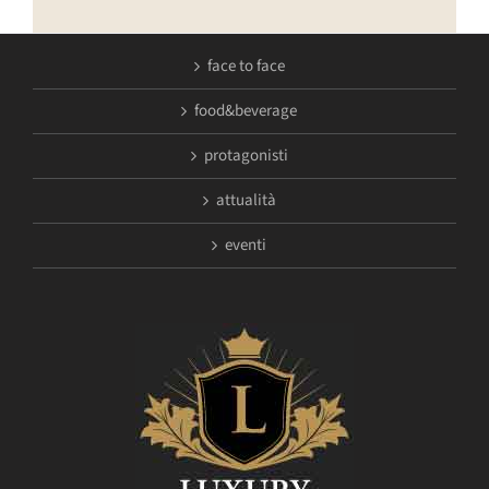
face to face
food&beverage
protagonisti
attualità
eventi