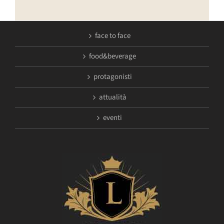
face to face
food&beverage
protagonisti
attualità
eventi