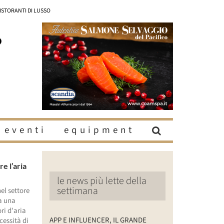
RISTORANTI DI LUSSO
eventi
equipment
e l’aria
le news più lette della
settimana
el settore
ta una
ri d'aria
APP E INFLUENCER, IL GRANDE
cessità di