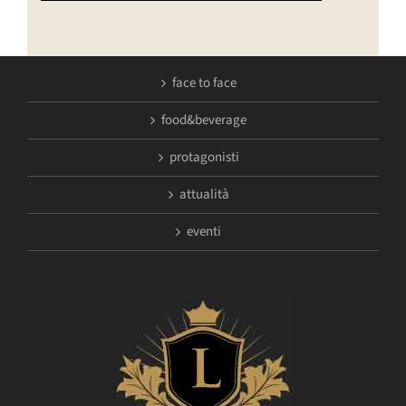
face to face
food&beverage
protagonisti
attualità
eventi