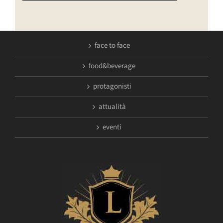
face to face
food&beverage
protagonisti
attualità
eventi