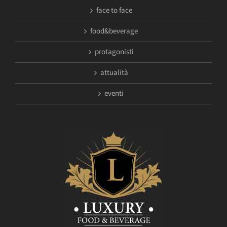
face to face
food&beverage
protagonisti
attualità
eventi