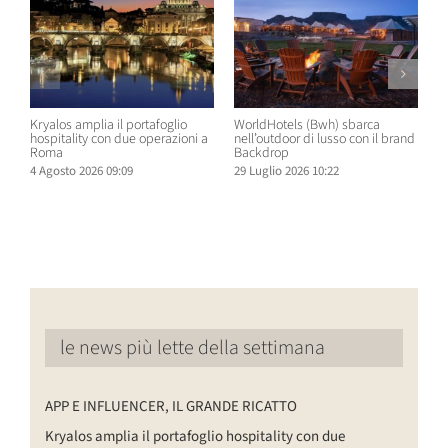
Kryalos amplia il portafoglio
WorldHotels (Bwh) sbarca
A
hospitality con due operazioni a
nell’outdoor di lusso con il brand
n
Roma
Backdrop
R
4 Agosto 2026 09:09
29 Luglio 2026 10:22
2
le news più lette della settimana
APP E INFLUENCER, IL GRANDE RICATTO
Kryalos amplia il portafoglio hospitality con due