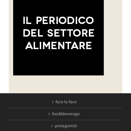
face to face
food&beverage
protagonisti