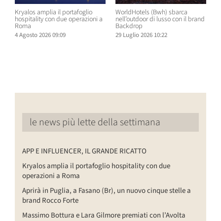
Kryalos amplia il portafoglio
WorldHotels (Bwh) sbarca
A
hospitality con due operazioni a
nell’outdoor di lusso con il brand
n
Roma
Backdrop
R
4 Agosto 2026 09:09
29 Luglio 2026 10:22
2
le news più lette della settimana
APP E INFLUENCER, IL GRANDE RICATTO
Kryalos amplia il portafoglio hospitality con due
operazioni a Roma
Aprirà in Puglia, a Fasano (Br), un nuovo cinque stelle a
brand Rocco Forte
Massimo Bottura e Lara Gilmore premiati con l’Avolta