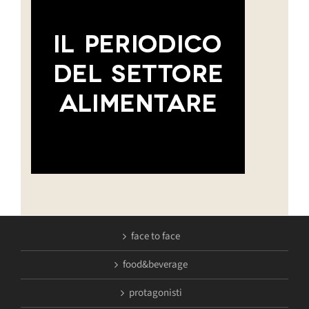
face to face
food&beverage
protagonisti