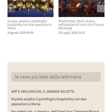
Kryalos amplia il portafoglio
WorldHotels (Bwh) sbarca
A
hospitality con due operazioni a
nell’outdoor di lusso con il brand
n
Roma
Backdrop
R
4 Agosto 2026 09:09
29 Luglio 2026 10:22
2
le news più lette della settimana
APP E INFLUENCER, IL GRANDE RICATTO
Kryalos amplia il portafoglio hospitality con due
operazioni a Roma
Ha aperto ieri, a Venezia, nell’hotel San Clemente Palace,